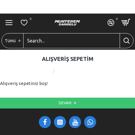
GIRIŞ
ÜYE OL
0
0
0
Tümü
ALIŞVERIŞ SEPETIM
Alışveriş Sepetim
Alışveriş sepetiniz boş!
DEVAM