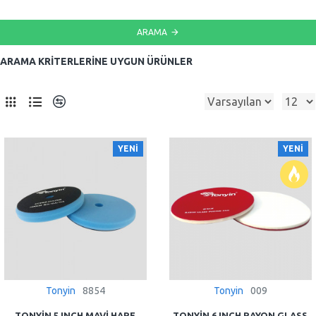
ARAMA
ARAMA KRITERLERINE UYGUN ÜRÜNLER
0
YENI
YENI
Tonyin
8854
Tonyin
009
TONYIN 5 INCH MAVI HARE
TONYIN 6 INCH RAYON GLASS