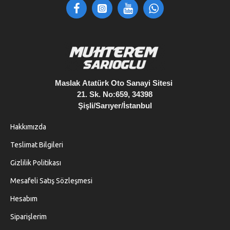
•
Orta sertlik sayesinde kontrollü kesim
•
Tüm makinelerle uyumlu
•
Yıkanabilir ve tekrar kullanılabilir
Maslak
Atatürk Oto Sanayi Sitesi
21. Sk. No:659, 34398
Şişli/Sarıyer/İstanbul
Hakkımızda
Teslimat Bilgileri
Gizlilik Politikası
Mesafeli Satış Sözleşmesi
Hesabım
Siparişlerim