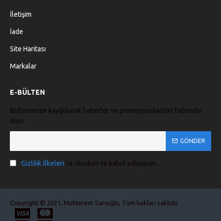
İletişim
İade
Site Haritası
Markalar
E-BÜLTEN
Bültenimize kaydolarak haberler ve promosyonlardan haberdar
olun
GÖNDER
Gizlilik İlkeleri
'ni okudum ve kabul ediyorum.
Copyright © 2021, Muhterem Sarıoğlu, Tüm hakları saklıdır.