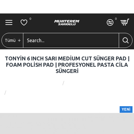
GIRIŞ
ÜYE OL
0
0
0
Tümü
TONYIN 6 INCH SARI MEDIUM CUT SÜNGER PAD |
FOAM POLISH PAD | PROFESYONEL PASTA CILA
SÜNGERI
Arama
Tonyin 6 Inch Sarı Medium Cut Sünger Pad | Foam Polish Pad | Prof
esyonel Pasta Cila Süngeri
YENI