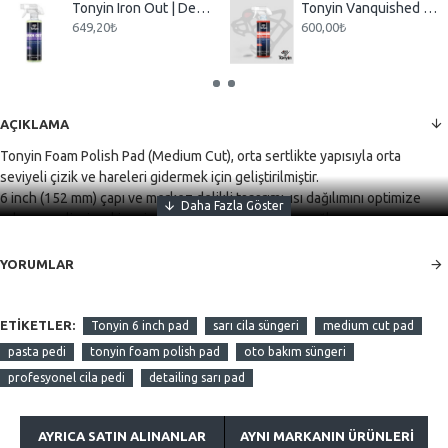
Tonyin Iron Out | Demir Tozu ve Jant Temizleyici 473ml | Iron & Fallout Remover
Tonyin Vanquished Water Spot Remover 473ml | Su Lekesi, Kireç ve Beton Suyu Giderici
649,20₺
600,00₺
AÇIKLAMA
Tonyin Foam Polish Pad (Medium Cut), orta sertlikte yapısıyla orta
seviyeli çizik ve hareleri gidermek için geliştirilmiştir.
6 inch (152 mm) çapı ve merkez delikli tasarımı, ısı dağılımını optimize
eder ve polisaj makinesinde daha güvenli çalışma sağlar.
Yüksek kaliteli köpük malzemeden üretilmiştir.
YORUMLAR
Yıkanabilir, esnek ve tekrar kullanılabilir.
Profesyonel detay uygulamaları için uygundur.
ETIKETLER:
Tonyin 6 inch pad
sarı cila süngeri
medium cut pad
⸻
pasta pedi
tonyin foam polish pad
oto bakım süngeri
profesyonel cila pedi
detailing sarı pad
⚙️ Teknik Özellikler:
•
Marka: Tonyin
•
Ürün Adı: Foam Polish Pad (Medium Cut)
AYRICA SATIN ALINANLAR
AYNI MARKANIN ÜRÜNLERI