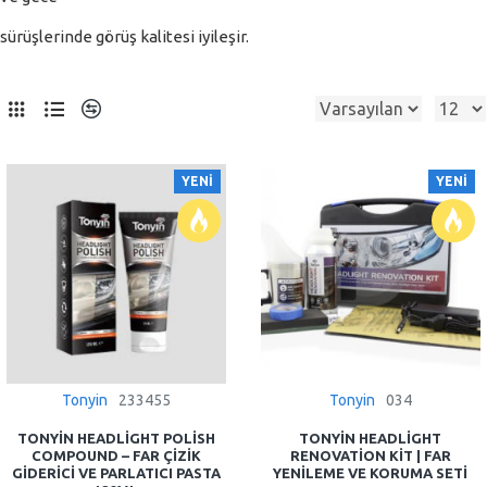
sürüşlerinde görüş kalitesi iyileşir.
0
SOKTA YOK
YENI
YENI
Tonyin
233455
Tonyin
034
TONYIN HEADLIGHT POLISH
TONYIN HEADLIGHT
COMPOUND – FAR ÇIZIK
RENOVATION KIT | FAR
GIDERICI VE PARLATICI PASTA
YENILEME VE KORUMA SETI