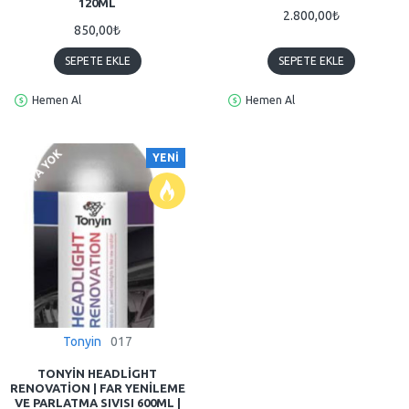
120ML
2.800,00₺
850,00₺
SEPETE EKLE
SEPETE EKLE
Hemen Al
Hemen Al
SOKTA YOK
YENI
Tonyin
017
TONYIN HEADLIGHT
RENOVATION | FAR YENILEME
VE PARLATMA SIVISI 600ML |