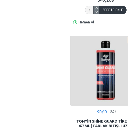
SEPETE EKLE
Hemen Al
Tonyin
027
TONYIN SHINE GUARD TIRE
473ML | PARLAK BITIŞLI U