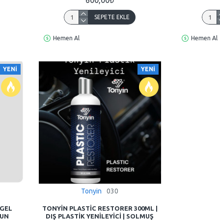
SEPETE EKLE
Hemen Al
Hemen Al
YENI
YENI
Tonyin
030
 GEL
TONYIN PLASTIC RESTORER 300ML |
ZUN
DIŞ PLASTIK YENILEYICI | SOLMUŞ