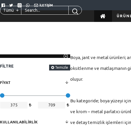
İLETIŞIM
Tümü
ÜRÜN
Boya, jant ve metal ürünleri; a
FILTRE
Temizle
oksitlenme ve matlaşmanın gi
oluşur.
FIYAT
Bu kategoride; boya yüzeyi için 
₺
₺
ve krom – metal parlatıcı ürün
KULLANILABILIRLIK
ve detay temizlik işlemleri içi