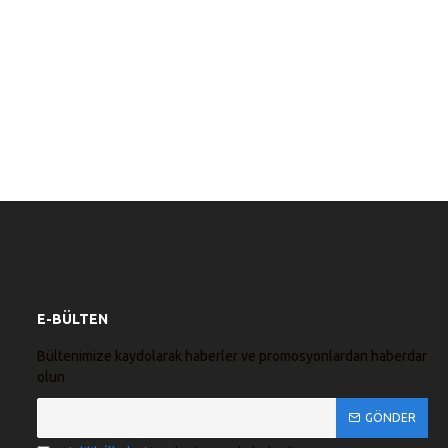
E-BÜLTEN
Bültenimize kaydolarak haberler ve promosyonlardan haberdar
olun
GÖNDER