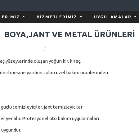
LERIMIZ
HIZMETLERIMIZ
UYGULAMALAR
BOYA,JANT VE METAL ÜRÜNLERI
Boya,Jant ve Metal Ürünleri
raç yüzeylerinde oluşan yoğun kir, kireç,
derilmesine yardımcı olan özel bakım ürünlerinden
güçlü temizleyiciler, jant temizleyiciler
ler yer alır. Profesyonel oto bakım uygulamaları
n uygundur.