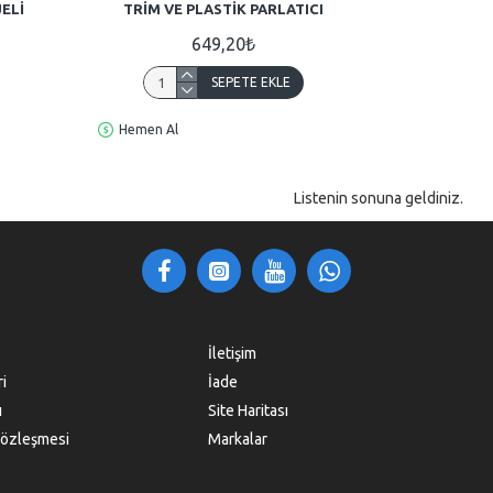
ELI
TRIM VE PLASTIK PARLATICI
649,20₺
SEPETE EKLE
Hemen Al
Listenin sonuna geldiniz.
İletişim
ri
İade
ı
Site Haritası
Sözleşmesi
Markalar