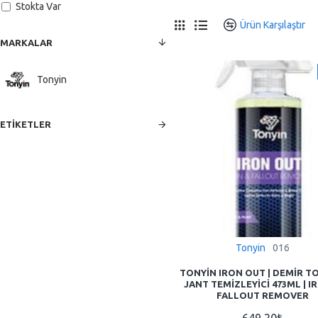
Stokta Var
Ürün Karşılaştır
0
MARKALAR
Tonyin
ETIKETLER
Tonyin
016
TONYIN IRON OUT | DEMIR T
JANT TEMIZLEYICI 473ML | I
FALLOUT REMOVER
649,20₺