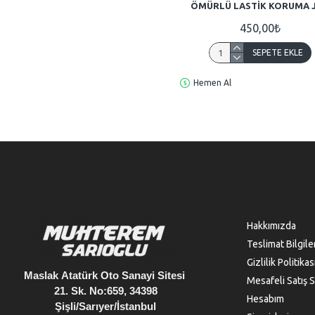
ÖMÜRLÜ LASTIK KORUMA J
450,00₺
SEPETE EKLE
Hemen Al
Hakkımızda
Teslimat Bilgile
Gizlilik Politikas
Maslak
Atatürk Oto Sanayi Sitesi
Mesafeli Satış 
21. Sk. No:659, 34398
Hesabım
Şişli/Sarıyer/İstanbul