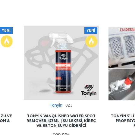
YENI
YENI
Tonyin
025
OZU VE
TONYIN VANQUISHED WATER SPOT
TONYIN 5’LI
RON &
REMOVER 473ML | SU LEKESI, KIREÇ
PROFESY
VE BETON SUYU GIDERICI
600,00₺