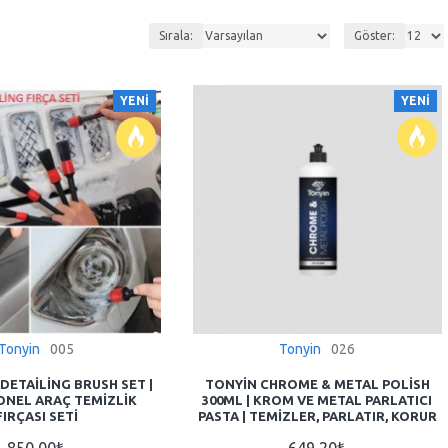
Sırala:
Göster:
YENI
YENI
Tonyin
005
Tonyin
026
 DETAILING BRUSH SET |
TONYIN CHROME & METAL POLISH
ONEL ARAÇ TEMIZLIK
300ML | KROM VE METAL PARLATICI
FIRÇASI SETI
PASTA | TEMIZLER, PARLATIR, KORUR
850,00₺
649,20₺